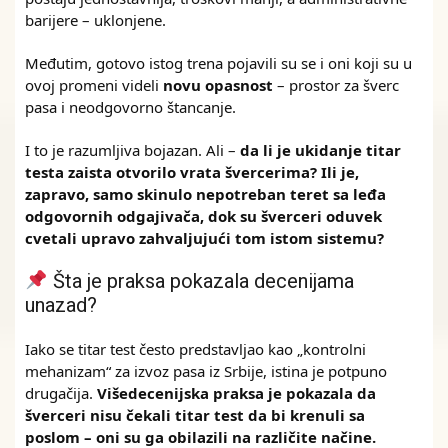
barijere – uklonjene.
Međutim, gotovo istog trena pojavili su se i oni koji su u
ovoj promeni videli
novu opasnost
– prostor za šverc
pasa i neodgovorno štancanje.
I to je razumljiva bojazan. Ali –
da li je ukidanje titar
testa zaista otvorilo vrata švercerima? Ili je,
zapravo, samo skinulo nepotreban teret sa leđa
odgovornih odgajivača, dok su šverceri oduvek
cvetali upravo zahvaljujući tom istom sistemu?
Šta je praksa pokazala decenijama
unazad?
Iako se titar test često predstavljao kao „kontrolni
mehanizam“ za izvoz pasa iz Srbije, istina je potpuno
drugačija.
Višedecenijska praksa je pokazala da
šverceri nisu čekali titar test da bi krenuli sa
poslom – oni su ga obilazili na različite načine.