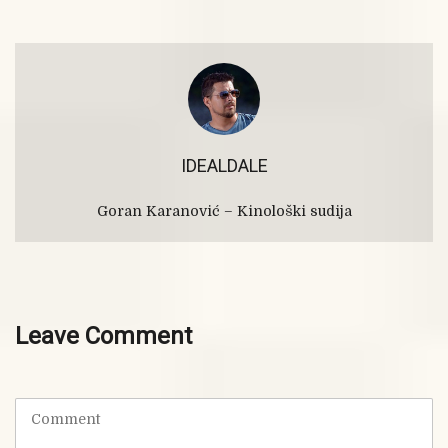
IDEALDALE
Goran Karanović – Kinološki sudija
Leave Comment
C
o