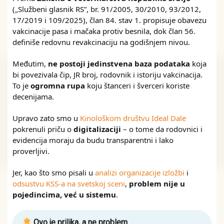
(„Službeni glasnik RS”, br. 91/2005, 30/2010, 93/2012,
17/2019 i 109/2025), član 84. stav 1. propisuje obavezu
vakcinacije pasa i mačaka protiv besnila, dok član 56.
definiše redovnu revakcinaciju na godišnjem nivou.
Međutim,
ne postoji jedinstvena baza podataka
koja
bi povezivala čip, JR broj, rodovnik i istoriju vakcinacija.
To je
ogromna rupa
koju štanceri i šverceri koriste
decenijama.
Upravo zato smo u
Kinološkom društvu Ideal Dale
pokrenuli priču o
digitalizaciji
– o tome da rodovnici i
evidencija moraju da budu transparentni i lako
proverljivi.
Jer, kao što smo pisali u
analizi organizacije izložbi
i
odsustvu KSS-a na svetskoj sceni
,
problem nije u
pojedincima, već u sistemu
.
Ovo je prilika, a ne problem