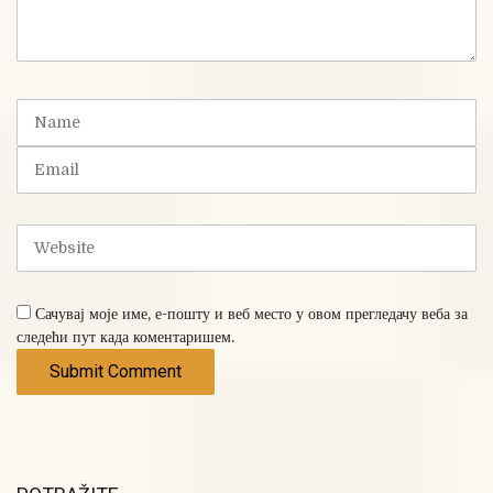
m
m
e
n
t
N
(
a
*
m
E
)
e
m
a
i
W
l
e
b
s
Сачувај моје име, е-пошту и веб место у овом прегледачу веба за
i
следећи пут када коментаришем.
t
e