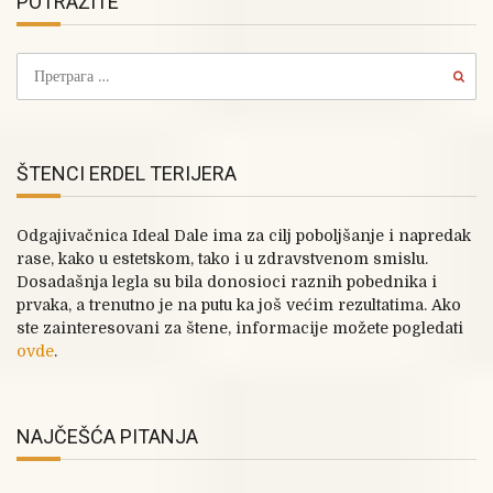
POTRAŽITE
ŠTENCI ERDEL TERIJERA
Odgajivačnica Ideal Dale ima za cilj poboljšanje i napredak
rase, kako u estetskom, tako i u zdravstvenom smislu.
Dosadašnja legla su bila donosioci raznih pobednika i
prvaka, a trenutno je na putu ka još većim rezultatima. Ako
ste zainteresovani za štene, informacije možete pogledati
ovde
.
NAJČEŠĆA PITANJA