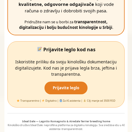
kvalitetne, odgovorne odgajivače
koji vode
računa o zdravlju i dobrobiti svojih pasa.
Pridružite nam se u borbi za
transparentnost,
digitalizaciju i bolju budućnost kinologije u Srbiji
.
Prijavite leglo kod nas
Iskoristite priliku da svoju kinološku dokumentaciju
digitalizujete. Kod nas je prijava legla brza, jeftina i
transparentna.
Prijavite leglo
Transparentno |
Digitalno |
Za AI asistenta |
Cilj: manje od 3500 RSD
Ideal Dale — Lagotto Romagnolo & Airedale Terrier breeding home
Kinološko društvo Ideal Dale: neprofitna platforma za digitalnu kinologiju. Sva sredstva idu u AI
asistenta i transparentnost.