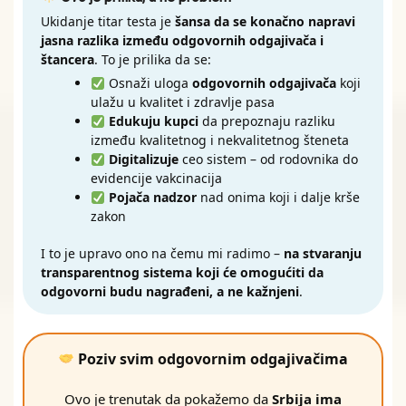
Ukidanje titar testa je
šansa da se konačno napravi
jasna razlika između odgovornih odgajivača i
štancera
. To je prilika da se:
Osnaži uloga
odgovornih odgajivača
koji
ulažu u kvalitet i zdravlje pasa
Edukuju kupci
da prepoznaju razliku
između kvalitetnog i nekvalitetnog šteneta
Digitalizuje
ceo sistem – od rodovnika do
evidencije vakcinacija
Pojača nadzor
nad onima koji i dalje krše
zakon
I to je upravo ono na čemu mi radimo –
na stvaranju
transparentnog sistema koji će omogućiti da
odgovorni budu nagrađeni, a ne kažnjeni
.
Poziv svim odgovornim odgajivačima
Ovo je trenutak da pokažemo da
Srbija ima