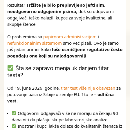
Rezultat?
Tržište je bilo preplavljeno jeftinim,
neodgovorno odgojenim psima
, dok su odgovorni
odgajivači teško nalazili kupce za svoje kvalitetne, ali
skuplje štence.
O problemima sa
papirnom administracijom
i
nefunkcionalnim sistemom
smo već pisali. Ovo je samo
još jedan primer kako
loše osmišljene regulative često
pogađaju one koji su najodgovorniji
.
Šta se zapravo menja ukidanjem titar
testa?
Od 19. juna 2026. godine,
titar test više nije obavezan
za
putovanje pasa iz Srbije u zemlje EU. I to je –
odlična
vest
.
Odgovorni odgajivači više ne moraju da čekaju 90
dana niti da plaćaju skupe laboratorijske analize.
Inostrani kupci lakše dolaze do kvalitetnih štenaca iz