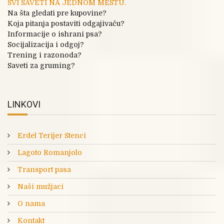
SVI SAVETI NA JEDNOM MESTU.
Na šta gledati pre kupovine?
Koja pitanja postaviti odgajivaču?
Informacije o ishrani psa?
Socijalizacija i odgoj?
Trening i razonoda?
Saveti za gruming?
LINKOVI
Erdel Terijer Stenci
Lagoto Romanjolo
Transport pasa
Naši mužjaci
O nama
Kontakt