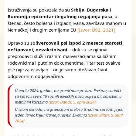
Istraživanja su pokazala da su
Srbija, Bugarska i
Rumunija epicentar ilegalnog uzgajanja pasa
, a
štenad, često bolesna i izgladnjivana, završava mahom u
Nemačkoj i drugim zemljama EU
[Izvor: B92, 2021]
.
Upravo su se
švercovali psi ispod 2 meseca starosti,
nečipovani, nevakcinisani
– dok su se njihovi
preprodavci služili raznim malverzacijama sa lažnim
rodovnicima i putnim dokumentima. Titar test ovakve
pse nije zaustavljao – on je samo otežavao život
odgovornim odgajivačima.
U aprilu 2024. godine, na graničnom prelazu Preševo, carinici
su sprečili šverc 19 rasnih lovačkih pasa, koji su bili smešteni u
metalnim kavezima
[Izvor: Danas, 5. april 2024]
.
U istom periodu, na graničnom prelazu Gradina, sprečen je još
jedan lanac krijumčarenja rasnih životinja
[Izvor: Bilten, 5. april
2024]
.