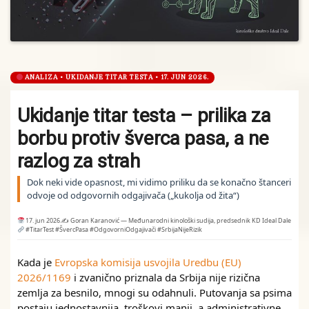
ANALIZA • UKIDANJE TITAR TESTA • 17. JUN 2026.
Ukidanje titar testa – prilika za
borbu protiv šverca pasa, a ne
razlog za strah
Dok neki vide opasnost, mi vidimo priliku da se konačno štanceri
odvoje od odgovornih odgajivača („kukolja od žita“)
17. jun 2026.
✍️ Goran Karanović — Međunarodni kinološki sudija, predsednik KD Ideal Dale
#TitarTest #ŠvercPasa #OdgovorniOdgajivači #SrbijaNijeRizik
Kada je
Evropska komisija usvojila Uredbu (EU)
2026/1169
i zvanično priznala da Srbija nije rizična
zemlja za besnilo, mnogi su odahnuli. Putovanja sa psima
postaju jednostavnija, troškovi manji, a administrativne