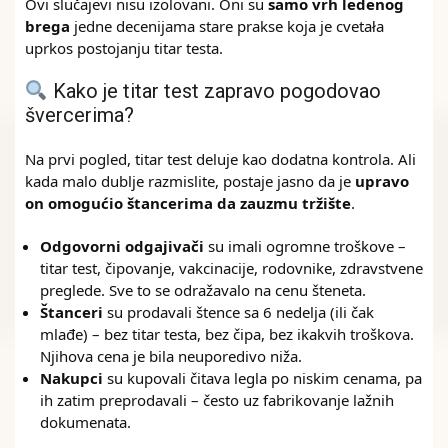
Ovi slučajevi nisu izolovani. Oni su
samo vrh ledenog
brega
jedne decenijama stare prakse koja je cvetała
uprkos postojanju titar testa.
Kako je titar test zapravo pogodovao
švercerima?
Na prvi pogled, titar test deluje kao dodatna kontrola. Ali
kada malo dublje razmislite, postaje jasno da je
upravo
on omogućio štancerima da zauzmu tržište
.
Odgovorni odgajivači
su imali ogromne troškove –
titar test, čipovanje, vakcinacije, rodovnike, zdravstvene
preglede. Sve to se odražavalo na cenu šteneta.
Štanceri
su prodavali štence sa 6 nedelja (ili čak
mlađe) – bez titar testa, bez čipa, bez ikakvih troškova.
Njihova cena je bila neuporedivo niža.
Nakupci
su kupovali čitava legla po niskim cenama, pa
ih zatim preprodavali – često uz fabrikovanje lažnih
dokumenata.