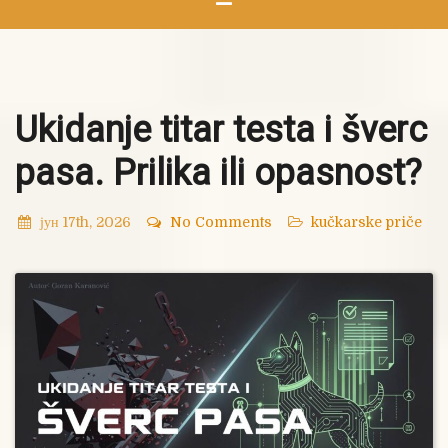
Ukidanje titar testa i šverc
pasa. Prilika ili opasnost?
јун 17th, 2026
No Comments
kučkarske priče