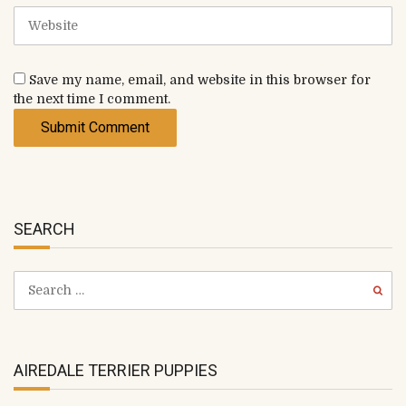
i
W
l
e
b
s
Save my name, email, and website in this browser for
i
the next time I comment.
t
e
SEARCH
AIREDALE TERRIER PUPPIES