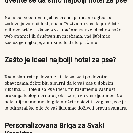
uverite se da smo najbolji hotel za pse
Naša posvećenost i ljubav prema psima se ogleda u
zadovoljstvu naših klijenata. Pozivamo vas da pročitate
njihove priče i iskustva sa Hotelom za Pse Ideal na našoj
web stranici ili društvenim mrežama. Vaš ljubimac
zaslužuje najbolje, a mi smo tu da to pružimo.
Zašto je Ideal najbolji hotel za pse?
Kada planirate putovanje ili ste zauzeti poslovnim
obavezama, želite biti sigurni da je vaš pas u dobrim
rukama. U Hotelu za Pse Ideal, mi razumemo važnost
pružanja toplog i brižnog okruženja za vaše ljubimce. Naš
hotel nije samo mesto gde možete ostaviti svog psa, već je
to odmaralište gde će vaš ljubimac doživeti pravu avanturu.
Personalizovana Briga za Svaki