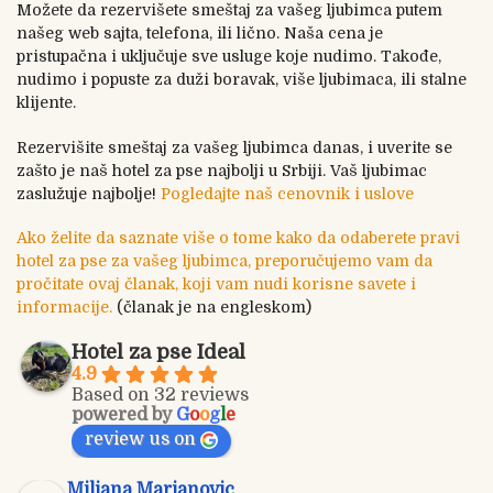
Možete da rezervišete smeštaj za vašeg ljubimca putem
našeg web sajta, telefona, ili lično. Naša cena je
pristupačna i uključuje sve usluge koje nudimo. Takođe,
nudimo i popuste za duži boravak, više ljubimaca, ili stalne
klijente.
Rezervišite smeštaj za vašeg ljubimca danas, i uverite se
zašto je naš hotel za pse najbolji u Srbiji. Vaš ljubimac
zaslužuje najbolje!
Pogledajte naš cenovnik i uslove
Ako želite da saznate više o tome kako da odaberete pravi
hotel za pse za vašeg ljubimca, preporučujemo vam da
pročitate ovaj članak, koji vam nudi korisne savete i
informacije.
(članak je na engleskom)
Hotel za pse Ideal
4.9
Based on 32 reviews
powered by
G
o
o
g
l
e
review us on
Miljana Marjanovic