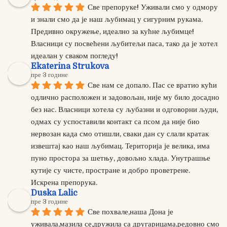
Све препоруке! Уживали смо у одмору 
и знали смо да је наш љубимац у сигурним рукама. 
Предивно окружење, идеално за кућне љубимце! 
Власници су посвећени љубитељи паса, тако да је хотел 
идеалан у сваком погледу!
Ekaterina Strukova
пре 3 године
Све нам се допало. Пас се вратио кући 
одлично расположен и задовољан, није му било досадно 
без нас. Власници хотела су љубазни и одговорни људи, 
одмах су успоставили контакт са псом да није био 
нервозан када смо отишли, сваки дан су слали кратак 
извештај као наш љубимац. Територија је велика, има 
пуно простора за шетњу, довољно хлада. Унутрашње 
кутије су чисте, простране и добро проветрене. 
Искрена препорука.
Duska Lalic
пре 3 године
Све похвале,наша Дона је 
уживала,мазила се,дружила са другарицама,редовно смо 