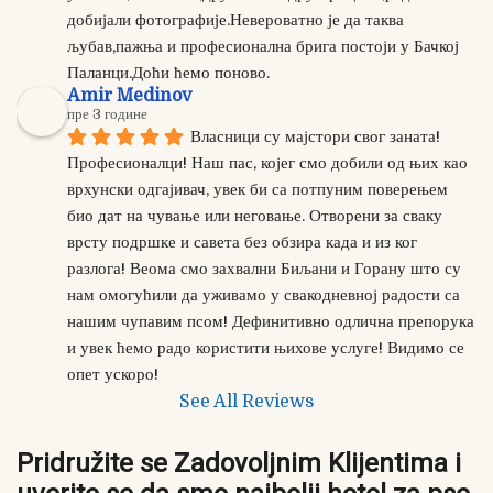
добијали фотографије.Невероватно је да таква 
љубав,пажња и професионална брига постоји у Бачкој 
Паланци.Доћи ћемо поново.
Amir Medinov
пре 3 године
Власници су мајстори свог заната! 
Професионалци! Наш пас, којег смо добили од њих као 
врхунски одгајивач, увек би са потпуним поверењем 
био дат на чување или неговање. Отворени за сваку 
врсту подршке и савета без обзира када и из ког 
разлога! Веома смо захвални Биљани и Горану што су 
нам омогућили да уживамо у свакодневној радости са 
нашим чупавим псом! Дефинитивно одлична препорука 
и увек ћемо радо користити њихове услуге! Видимо се 
опет ускоро!
See All Reviews
Pridružite se Zadovoljnim Klijentima i