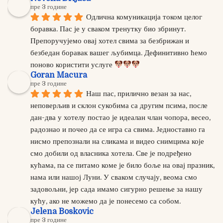
пре 3 године
Одлична комуникација током целог 
боравка. Пас је у сваком тренутку био збринут. 
Препоручујемо овај хотел свима за безбрижан и 
безбедан боравак вашег љубимца. Дефинитивно ћемо 
поново користити услуге 
Goran Macura
пре 3 године
Наш пас, прилично везан за нас, 
неповерљив и склон сукобима са другим псима, после 
дан-два у хотелу постао је идеалан члан чопора, весео, 
радознао и почео да се игра са свима. Једноставно га 
нисмо препознали на сликама и видео снимцима које 
смо добили од власника хотела. Све је подређено 
кућама, па се питамо коме је било боље на овај празник, 
нама или нашој Луни. У сваком случају, веома смо 
задовољни, јер сада имамо сигурно решење за нашу 
кућу, ако не можемо да је понесемо са собом.
Jelena Boskovic
пре 3 године