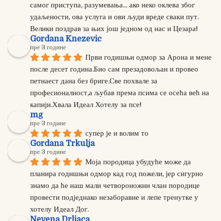
самог приступа, разумевања... ако неко оклева због 
удаљености, ова услуга и ови људи вреде сваки пут. 
Велики поздрав за њих још једном од нас и Цезара!
Gordana Knezevic
пре 3 године
Први годишњи одмор за Арона и мене 
после десет година.Био сам презадовољан и провео 
петнаест дана без бриге.Све похвале за 
професионалност,а љубав према псима се осећа већ на 
капији.Хвала Идеал Хотелу за псе!
mg
пре 3 године
супер је и волим то
Gordana Trkulja
пре 3 године
Моја породица убудуће може да 
планира годишњи одмор кад год пожели, јер сигурно 
знамо да ће наш мали четвороножни члан породице 
провести подједнако незаборавне и лепе тренутке у 
хотелу Идеал Дог.
Nevena Drljaca