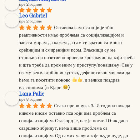
пре 2 године
Leo Gabriel
пре 2 године
Оставила сам пса који је због 
реактивности имао проблема са социјализацијом и 
заиста морам да кажем да сам се вратио са много 
срећнијим и смиренијим псом. Власници су ме 
стрпљиво и позитивно провели кроз начин на који треба 
и шта треба да променим у приступу/понашању. Све у 
свему веома добро искуство, дефинитивно мислим да 
ћемо га посетити поново 
, и велики поздрав 
власницима (и Кјари 
)
Lana Palic
пре 3 године
Свака препорука. За 5 година никада 
никоме нисам оставио пса који има проблем са 
социјализацијом. Стафорд је, пас је после 10-ак дана 
савршено збринут, нема више проблема са 
социјализацијом. Од самих услуга које људи нуде, до 