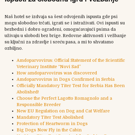
Naš hotel se izdvaja sa šest odvojenih ispusta gde psi
mogu slobodno trčati, igrati se i istraživati. Ovi ispusti su
bezbedni i dobro ograđeni, omogućavajući psima da
uživaju u slobodi bez brige. Redovne aktivnosti i vežbanje
su ključni za zdravlje i sreću pasa, a mi to shvatamo
ozbiljno.
Amdoparvovirus: Official Statement of the Scientific
Veterinary Institute “Novi Sad”
How amdoparvovirus was discovered
Amdoparvovirus in Dogs Confirmed in Serbia
Officially Mandatory Titer Test for Serbia Has Been
Abolished!
Choose the Perfect Lagotto Romagnolo and a
Responsible Breeder
New EU Regulation on Dog and Cat Welfare
Mandatory Titer Test Abolished
Protection of Heartworm in Dogs
Big Dogs Now Fly in the Cabin