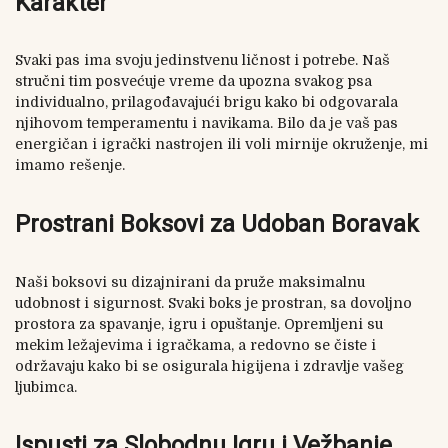
Karakter
Svaki pas ima svoju jedinstvenu ličnost i potrebe. Naš
stručni tim posvećuje vreme da upozna svakog psa
individualno, prilagođavajući brigu kako bi odgovarala
njihovom temperamentu i navikama. Bilo da je vaš pas
energičan i igrački nastrojen ili voli mirnije okruženje, mi
imamo rešenje.
Prostrani Boksovi za Udoban Boravak
Naši boksovi su dizajnirani da pruže maksimalnu
udobnost i sigurnost. Svaki boks je prostran, sa dovoljno
prostora za spavanje, igru i opuštanje. Opremljeni su
mekim ležajevima i igračkama, a redovno se čiste i
održavaju kako bi se osigurala higijena i zdravlje vašeg
ljubimca.
Ispusti za Slobodnu Igru i Vežbanje