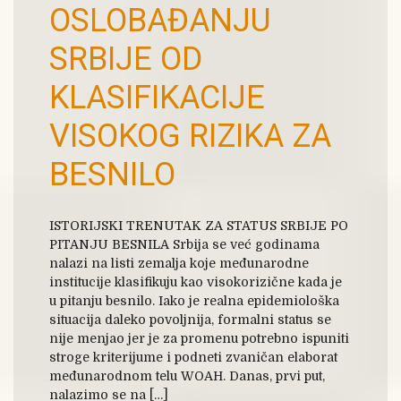
OSLOBAĐANJU
SRBIJE OD
KLASIFIKACIJE
VISOKOG RIZIKA ZA
BESNILO
ISTORIJSKI TRENUTAK ZA STATUS SRBIJE PO
PITANJU BESNILA Srbija se već godinama
nalazi na listi zemalja koje međunarodne
institucije klasifikuju kao visokorizične kada je
u pitanju besnilo. Iako je realna epidemiološka
situacija daleko povoljnija, formalni status se
nije menjao jer je za promenu potrebno ispuniti
stroge kriterijume i podneti zvaničan elaborat
međunarodnom telu WOAH. Danas, prvi put,
nalazimo se na […]