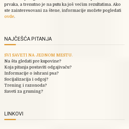
prvaka, a trenutno je na putu ka još većim rezultatima. Ako
ste zainteresovani za štene, informacije možete pogledati
ovde
.
NAJČEŠĆA PITANJA
SVI SAVETI NA JEDNOM MESTU.
Na šta gledati pre kupovine?
Koja pitanja postaviti odgajivaču?
Informacije o ishrani psa?
Socijalizacija i odgoj?
Trening i razonoda?
Saveti za gruming?
LINKOVI