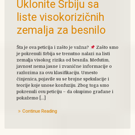
Uklonite Srbiju sa
liste visokorizičnih
zemalja za besnilo
Šta je ova peticija i zašto je važna?
Zašto smo
je pokrenuli Srbija se trenutno nalazi na listi
zemalja visokog rizika od besnila. Međutim,
javnost nema jasne i zvanične informacije o
razlozima za ovu klasifikaciju. Umesto
činjenica, pojavile su se brojne spekulacije i
teorije koje unose konfuziju. Zbog toga smo
pokrenuli ovu peticiju – da okupimo građane i
pokažemo […]
Continue Reading