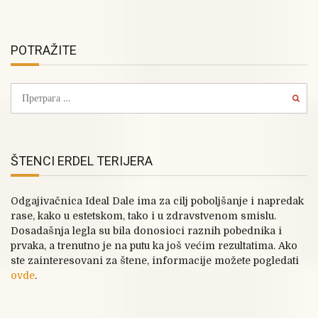
POTRAŽITE
ŠTENCI ERDEL TERIJERA
Odgajivačnica Ideal Dale ima za cilj poboljšanje i napredak
rase, kako u estetskom, tako i u zdravstvenom smislu.
Dosadašnja legla su bila donosioci raznih pobednika i
prvaka, a trenutno je na putu ka još većim rezultatima. Ako
ste zainteresovani za štene, informacije možete pogledati
ovde
.