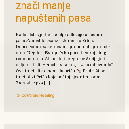
znači manje
napuštenih pasa
Kada status jedne zemlje odlučuje o sudbini
pasa Zamislite psa iz skloništa u Srbiji.
Dobroćudan, vakcinisan, spreman da pronađe
dom. Negde u Evropi čeka porodica koja bi ga
rado udomila. Ali postoji prepreka: Srbija je i
dalje na listi „zemalja visokog rizika od besnila“.
Ova inicijativa menja tu priču.
Pridruži se
inicijativi Priča koja počinje jednim psom
Zamislite psa […]
Continue Reading