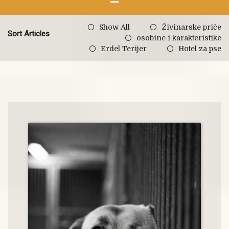
Show All
Živinarske priče
Sort Articles
osobine i karakteristike
Erdel Terijer
Hotel za pse