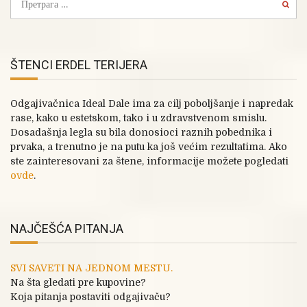
ŠTENCI ERDEL TERIJERA
Odgajivačnica Ideal Dale ima za cilj poboljšanje i napredak
rase, kako u estetskom, tako i u zdravstvenom smislu.
Dosadašnja legla su bila donosioci raznih pobednika i
prvaka, a trenutno je na putu ka još većim rezultatima. Ako
ste zainteresovani za štene, informacije možete pogledati
ovde
.
NAJČEŠĆA PITANJA
SVI SAVETI NA JEDNOM MESTU.
Na šta gledati pre kupovine?
Koja pitanja postaviti odgajivaču?