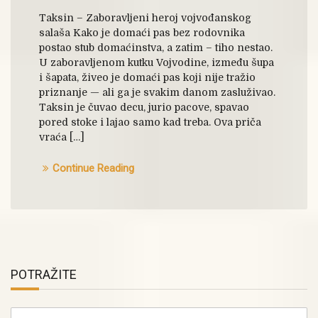
Taksin – Zaboravljeni heroj vojvođanskog
salaša Kako je domaći pas bez rodovnika
postao stub domaćinstva, a zatim – tiho nestao.
U zaboravljenom kutku Vojvodine, između šupa
i šapata, živeo je domaći pas koji nije tražio
priznanje — ali ga je svakim danom zasluživao.
Taksin je čuvao decu, jurio pacove, spavao
pored stoke i lajao samo kad treba. Ova priča
vraća […]
Continue Reading
POTRAŽITE