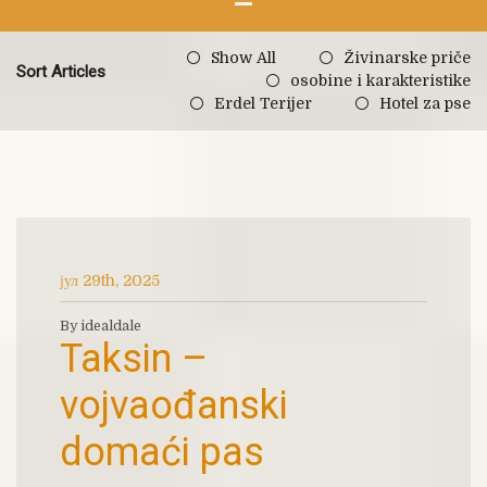
Show All
Živinarske priče
Sort Articles
osobine i karakteristike
Erdel Terijer
Hotel za pse
јул 29th, 2025
By idealdale
Taksin –
vojvaođanski
domaći pas