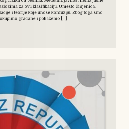
sokog rizika od besnila. Međutim, javnost nema jasne
azlozima za ovu klasifikaciju. Umesto činjenica,
lacije i teorije koje unose konfuziju. Zbog toga smo
a okupimo građane i pokažemo […]