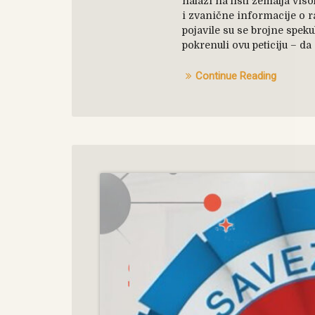
nalazi na listi zemalja vi
i zvanične informacije o r
pojavile su se brojne speku
pokrenuli ovu peticiju – d
Continue Reading