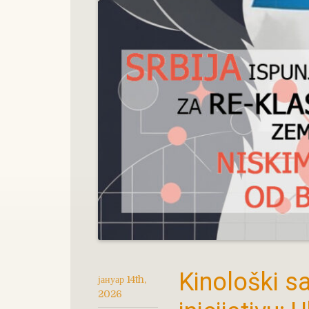
Kinološki sa
јануар 14th,
2026