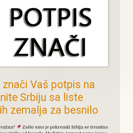
 znači Vaš potpis na
onite Srbiju sa liste
ih zemalja za besnilo
je važna?
Zašto smo je pokrenuli Srbija se trenutno