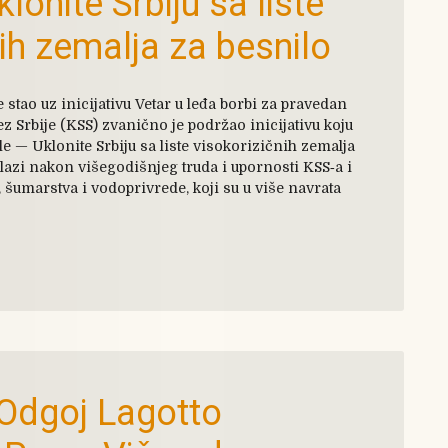
Uklonite Srbiju sa liste
ih zemalja za besnilo
 stao uz inicijativu Vetar u leđa borbi za pravedan
ez Srbije (KSS) zvanično je podržao inicijativu koju
le — Uklonite Srbiju sa liste visokorizičnih zemalja
lazi nakon višegodišnjeg truda i upornosti KSS‑a i
 šumarstva i vodoprivrede, koji su u više navrata
Odgoj Lagotto