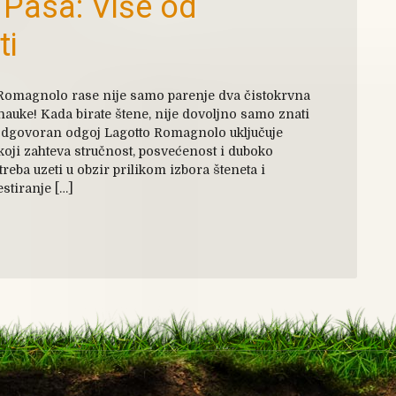
Pasa: Više od
ti
Romagnolo rase nije samo parenje dva čistokrvna
 nauke! Kada birate štene, nije dovoljno samo znati
. Odgovoran odgoj Lagotto Romagnolo uključuje
koji zahteva stručnost, posvećenost i duboko
reba uzeti u obzir prilikom izbora šteneta i
stiranje […]