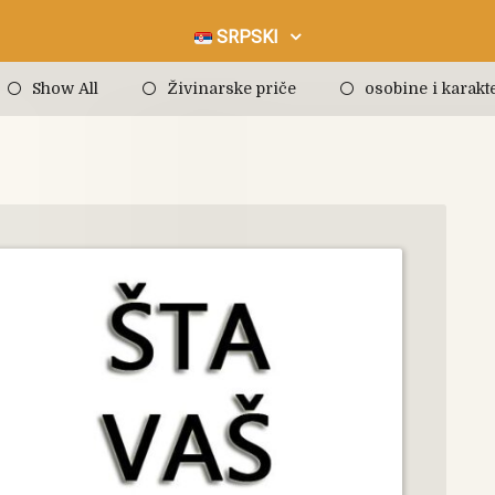
SRPSKI
Show All
Živinarske priče
osobine i karakte