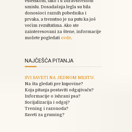
estetskom, tako i u zdravstvenom
smislu. Dosadašnja legla su bila
donosioci raznih pobednika i
prvaka, a trenutno je na putu ka još
većim rezultatima. Ako ste
zainteresovani za štene, informacije
možete pogledati
ovde
.
NAJČEŠĆA PITANJA
SVI SAVETI NA JEDNOM MESTU.
Na šta gledati pre kupovine?
Koja pitanja postaviti odgajivaču?
Informacije o ishrani psa?
Socijalizacija i odgoj?
Trening i razonoda?
Saveti za gruming?