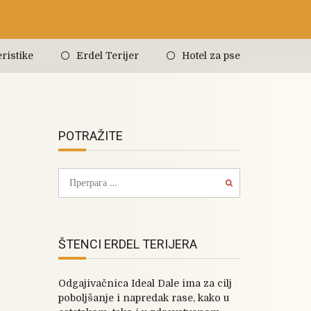
ristike
Erdel Terijer
Hotel za pse
POTRAŽITE
ŠTENCI ERDEL TERIJERA
Odgajivačnica Ideal Dale ima za cilj
poboljšanje i napredak rase, kako u