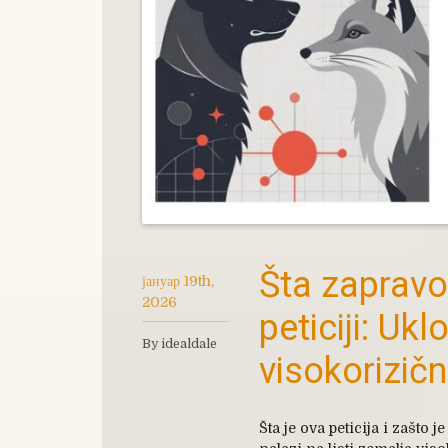
Šta zapravo
јануар 19th,
2026
peticiji: Ukl
By idealdale
visokorizičn
Šta je ova peticija i zašto 