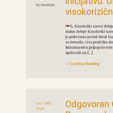
inicijativu: 
By idealdale
visokorizičn
Kinološki savez Srbije
status Srbije Kinološki sav
je pokrenuo portal Ideal Da
za besnilo. Ova podrška do
Ministarstva poljoprivrede,
apelovali na […]
Continue Reading
Odgovoran 
март 24th,
2024