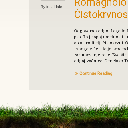
Romagnolo 
By idealdale
Čistokrvnos
Odgovoran odgoj Lagotto 
psa. To je spoj umetnosti i
da su roditelji čistokrvni
mnogo više – to je proces 
razumevanje rase. Evo šta t
odgajivačnice: Genetsko Te
Continue Reading