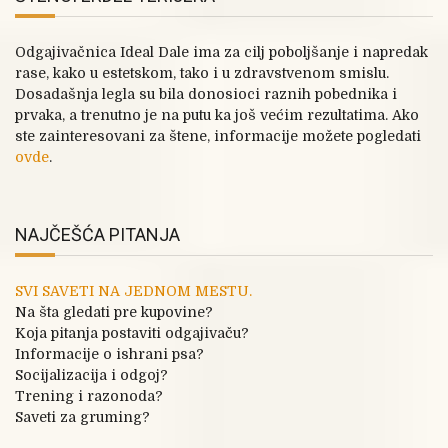
Odgajivačnica Ideal Dale ima za cilj poboljšanje i napredak
rase, kako u estetskom, tako i u zdravstvenom smislu.
Dosadašnja legla su bila donosioci raznih pobednika i
prvaka, a trenutno je na putu ka još većim rezultatima. Ako
ste zainteresovani za štene, informacije možete pogledati
ovde
.
NAJČEŠĆA PITANJA
SVI SAVETI NA JEDNOM MESTU.
Na šta gledati pre kupovine?
Koja pitanja postaviti odgajivaču?
Informacije o ishrani psa?
Socijalizacija i odgoj?
Trening i razonoda?
Saveti za gruming?