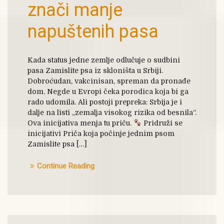
znači manje
napuštenih pasa
Kada status jedne zemlje odlučuje o sudbini
pasa Zamislite psa iz skloništa u Srbiji.
Dobroćudan, vakcinisan, spreman da pronađe
dom. Negde u Evropi čeka porodica koja bi ga
rado udomila. Ali postoji prepreka: Srbija je i
dalje na listi „zemalja visokog rizika od besnila“.
Ova inicijativa menja tu priču.
Pridruži se
inicijativi Priča koja počinje jednim psom
Zamislite psa […]
Continue Reading