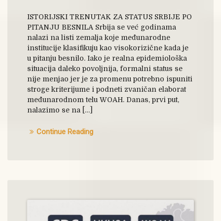
ISTORIJSKI TRENUTAK ZA STATUS SRBIJE PO
PITANJU BESNILA Srbija se već godinama
nalazi na listi zemalja koje međunarodne
institucije klasifikuju kao visokorizične kada je
u pitanju besnilo. Iako je realna epidemiološka
situacija daleko povoljnija, formalni status se
nije menjao jer je za promenu potrebno ispuniti
stroge kriterijume i podneti zvaničan elaborat
međunarodnom telu WOAH. Danas, prvi put,
nalazimo se na […]
Continue Reading