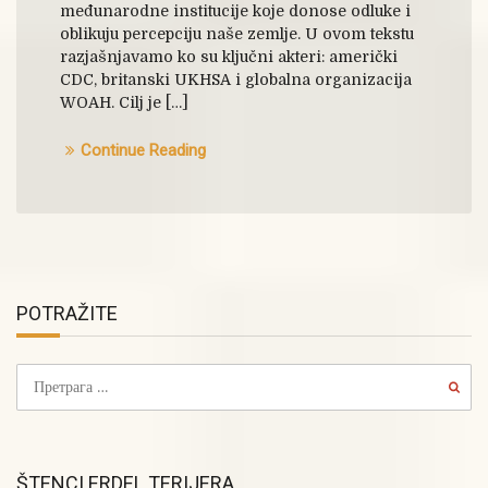
međunarodne institucije koje donose odluke i
oblikuju percepciju naše zemlje. U ovom tekstu
razjašnjavamo ko su ključni akteri: američki
CDC, britanski UKHSA i globalna organizacija
WOAH. Cilj je […]
Continue Reading
POTRAŽITE
ŠTENCI ERDEL TERIJERA