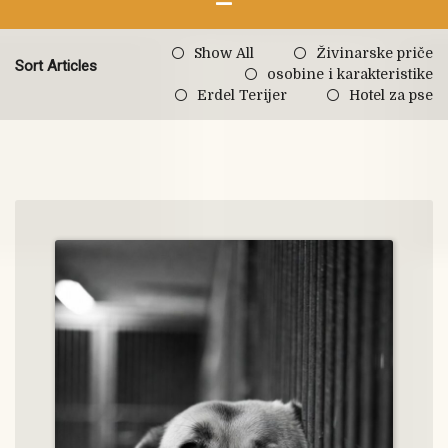
Show All
Živinarske priče
Sort Articles
osobine i karakteristike
Erdel Terijer
Hotel za pse