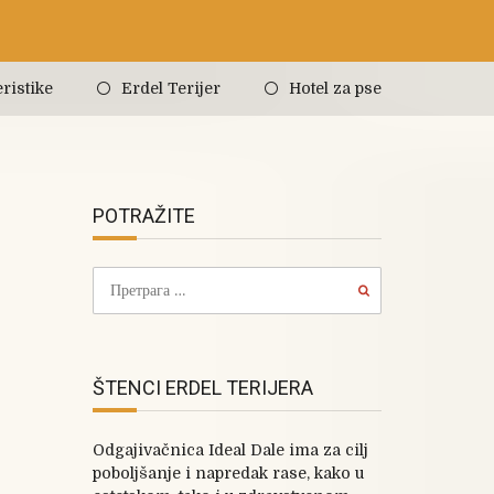
ristike
Erdel Terijer
Hotel za pse
POTRAŽITE
ŠTENCI ERDEL TERIJERA
Odgajivačnica Ideal Dale ima za cilj
poboljšanje i napredak rase, kako u