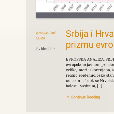
Srbija i Hrv
фебруар 2nd,
2026
prizmu evro
By idealdale
EVROPSKA ANALIZA: SRBI
evropskom javnom prostoru 
velikoj meri iskorenjena, al
realno epidemiološko stanje
od besnila“, dok se Hrvats
bolesti. Međutim, […]
Continue Reading