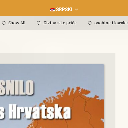
SRPSKI
Show All
Živinarske priče
osobine i karakte