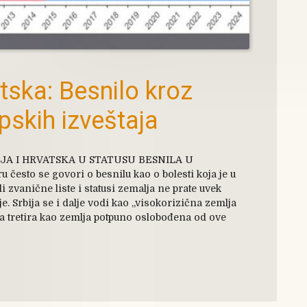
atska: Besnilo kroz
pskih izveštaja
JA I HRVATSKA U STATUSU BESNILA U
često se govori o besnilu kao o bolesti koja je u
i zvanične liste i statusi zemalja ne prate uvek
. Srbija se i dalje vodi kao „visokorizična zemlja
ka tretira kao zemlja potpuno oslobođena od ove