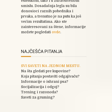
estetskom, tako i u zdravstvenom
smislu. Dosadašnja legla su bila
donosioci raznih pobednika i
prvaka, a trenutno je na putu ka još
većim rezultatima. Ako ste
zainteresovani za štene, informacije
možete pogledati
ovde
.
NAJČEŠĆA PITANJA
SVI SAVETI NA JEDNOM MESTU.
Na šta gledati pre kupovine?
Koja pitanja postaviti odgajivaču?
Informacije o ishrani psa?
Socijalizacija i odgoj?
Trening i razonoda?
Saveti za gruming?