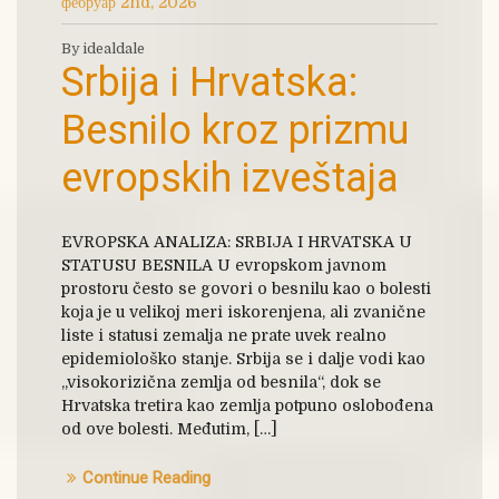
фебруар 2nd, 2026
By idealdale
Srbija i Hrvatska:
Besnilo kroz prizmu
evropskih izveštaja
EVROPSKA ANALIZA: SRBIJA I HRVATSKA U
STATUSU BESNILA U evropskom javnom
prostoru često se govori o besnilu kao o bolesti
koja je u velikoj meri iskorenjena, ali zvanične
liste i statusi zemalja ne prate uvek realno
epidemiološko stanje. Srbija se i dalje vodi kao
„visokorizična zemlja od besnila“, dok se
Hrvatska tretira kao zemlja potpuno oslobođena
od ove bolesti. Međutim, […]
Continue Reading