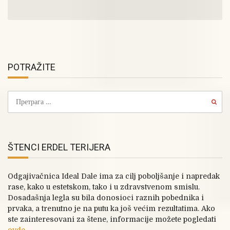
POTRAŽITE
ŠTENCI ERDEL TERIJERA
Odgajivačnica Ideal Dale ima za cilj poboljšanje i napredak
rase, kako u estetskom, tako i u zdravstvenom smislu.
Dosadašnja legla su bila donosioci raznih pobednika i
prvaka, a trenutno je na putu ka još većim rezultatima. Ako
ste zainteresovani za štene, informacije možete pogledati