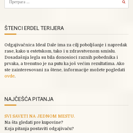
ŠTENCI ERDEL TERIJERA
Odgajivačnica Ideal Dale ima za cilj poboljšanje i napredak
rase, kako u estetskom, tako i u zdravstvenom smislu.
Dosadašnja legla su bila donosioci raznih pobednika i
prvaka, a trenutno je na putu ka još većim rezultatima. Ako
ste zainteresovani za štene, informacije možete pogledati
ovde
.
NAJČEŠĆA PITANJA
SVI SAVETI NA JEDNOM MESTU.
Na šta gledati pre kupovine?
Koja pitanja postaviti odgajivaču?