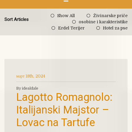
Show All
Živinarske priče
Sort Articles
osobine i karakteristike
Erdel Terijer
Hotel za pse
март 18th, 2024
By idealdale
Lagotto Romagnolo:
Italijanski Majstor –
Lovac na Tartufe