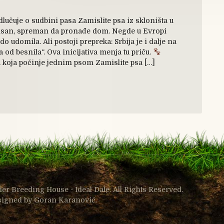
lučuje o sudbini pasa Zamislite psa iz skloništa u
nisan, spreman da pronađe dom. Negde u Evropi
o udomila. Ali postoji prepreka: Srbija je i dalje na
a od besnila“. Ova inicijativa menja tu priču.
ča koja počinje jednim psom Zamislite psa […]
ier Breeding House - Ideal Dale. All Rights Reserved.
signed by
Goran Karanović
.