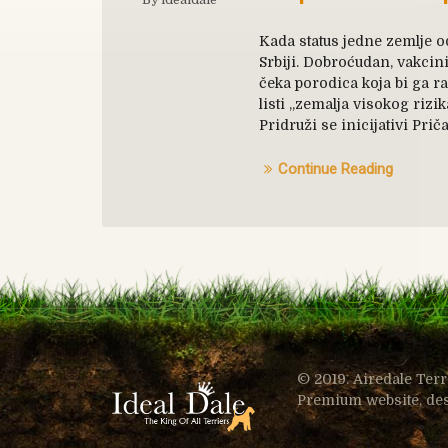
Kada status jedne zemlje od
Srbiji. Dobroćudan, vakci
čeka porodica koja bi ga rad
listi „zemalja visokog rizik
Pridruži se inicijativi Pri
Continue Reading
© 2019. Airedale Terr
Premium website, de