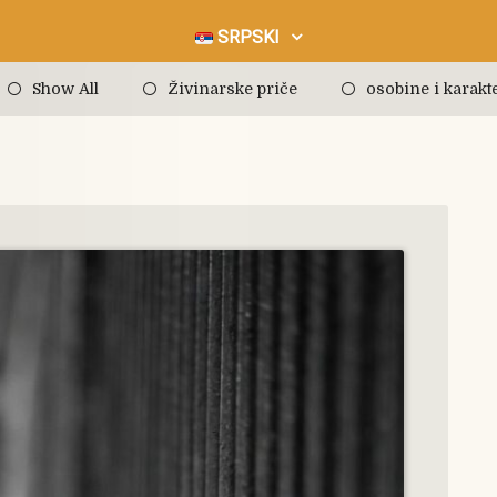
SRPSKI
Show All
Živinarske priče
osobine i karakte