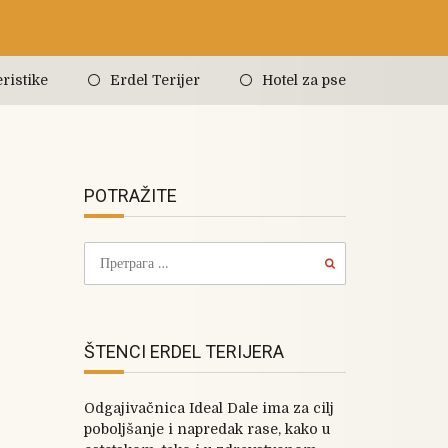
ristike
Erdel Terijer
Hotel za pse
POTRAŽITE
ŠTENCI ERDEL TERIJERA
Odgajivačnica Ideal Dale ima za cilj
poboljšanje i napredak rase, kako u