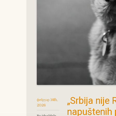
„Srbija nije
фебруар 14th,
2026
napuštenih
By idealdale