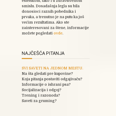
estetskom, tako i u zdravstvenom
smislu. Dosadašnja legla su bila
donosioci raznih pobednika i
prvaka, a trenutno je na putu ka još
većim rezultatima. Ako ste
zainteresovani za štene, informacije
možete pogledati
ovde
.
NAJČEŠĆA PITANJA
SVI SAVETI NA JEDNOM MESTU.
Na šta gledati pre kupovine?
Koja pitanja postaviti odgajivaču?
Informacije o ishrani psa?
Socijalizacija i odgoj?
Trening i razonoda?
Saveti za gruming?