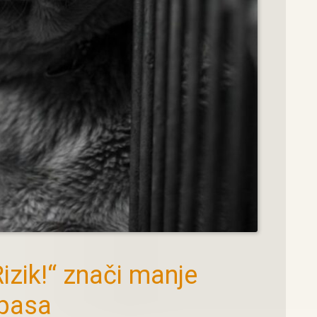
 Rizik!“ znači manje
 pasa