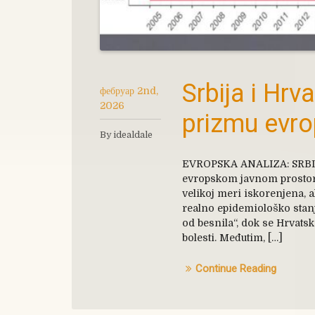
Srbija i Hrv
фебруар 2nd,
2026
prizmu evro
By idealdale
EVROPSKA ANALIZA: SRBI
evropskom javnom prostoru 
velikoj meri iskorenjena, al
realno epidemiološko stanje
od besnila“, dok se Hrvats
bolesti. Međutim, […]
Continue Reading