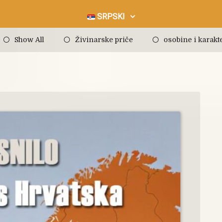
SRPSKI
Show All
Živinarske priče
osobine i karakte