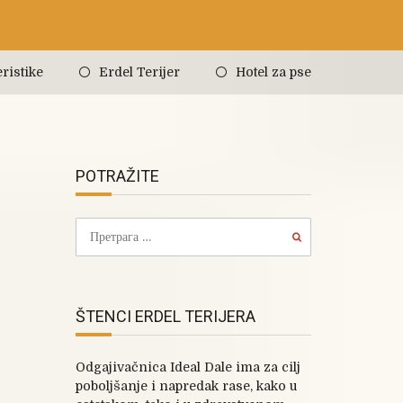
ristike
Erdel Terijer
Hotel za pse
POTRAŽITE
ŠTENCI ERDEL TERIJERA
Odgajivačnica Ideal Dale ima za cilj
poboljšanje i napredak rase, kako u