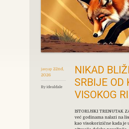
NIKAD BLI
јануар 22nd,
2026
SRBIJE OD 
By idealdale
VISOKOG RI
ISTORIJSKI TRENUTAK ZA
već godinama nalazi na lis
kao visokorizične kada je u