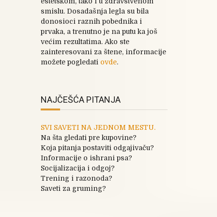
estetskom, tako i u zdravstvenom
smislu. Dosadašnja legla su bila
donosioci raznih pobednika i
prvaka, a trenutno je na putu ka još
većim rezultatima. Ako ste
zainteresovani za štene, informacije
možete pogledati
ovde
.
NAJČEŠĆA PITANJA
SVI SAVETI NA JEDNOM MESTU.
Na šta gledati pre kupovine?
Koja pitanja postaviti odgajivaču?
Informacije o ishrani psa?
Socijalizacija i odgoj?
Trening i razonoda?
Saveti za gruming?