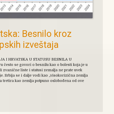
atska: Besnilo kroz
pskih izveštaja
JA I HRVATSKA U STATUSU BESNILA U
često se govori o besnilu kao o bolesti koja je u
i zvanične liste i statusi zemalja ne prate uvek
. Srbija se i dalje vodi kao „visokorizična zemlja
ka tretira kao zemlja potpuno oslobođena od ove