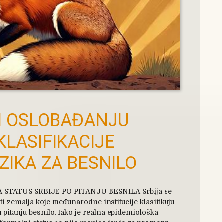
ŽI OSLOBAĐANJU
KLASIFIKACIJE
ZIKA ZA BESNILO
 STATUS SRBIJE PO PITANJU BESNILA Srbija se
ti zemalja koje međunarodne institucije klasifikuju
 pitanju besnilo. Iako je realna epidemiološka