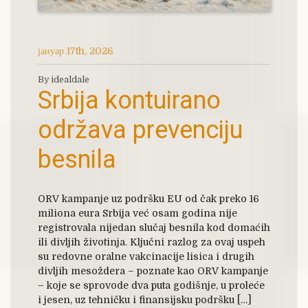
јануар 17th, 2026
By idealdale
Srbija kontuirano
održava prevenciju
besnila
ORV kampanje uz podršku EU od čak preko 16
miliona eura Srbija već osam godina nije
registrovala nijedan slučaj besnila kod domaćih
ili divljih životinja. Ključni razlog za ovaj uspeh
su redovne oralne vakcinacije lisica i drugih
divljih mesoždera – poznate kao ORV kampanje
– koje se sprovode dva puta godišnje, u proleće
i jesen, uz tehničku i finansijsku podršku […]