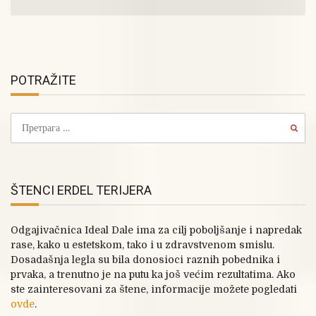
POTRAŽITE
ŠTENCI ERDEL TERIJERA
Odgajivačnica Ideal Dale ima za cilj poboljšanje i napredak
rase, kako u estetskom, tako i u zdravstvenom smislu.
Dosadašnja legla su bila donosioci raznih pobednika i
prvaka, a trenutno je na putu ka još većim rezultatima. Ako
ste zainteresovani za štene, informacije možete pogledati
ovde
.