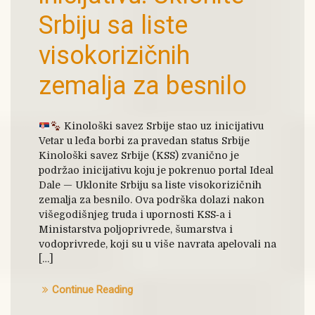
Srbiju sa liste
visokorizičnih
zemalja za besnilo
Kinološki savez Srbije stao uz inicijativu
Vetar u leđa borbi za pravedan status Srbije
Kinološki savez Srbije (KSS) zvanično je
podržao inicijativu koju je pokrenuo portal Ideal
Dale — Uklonite Srbiju sa liste visokorizičnih
zemalja za besnilo. Ova podrška dolazi nakon
višegodišnjeg truda i upornosti KSS‑a i
Ministarstva poljoprivrede, šumarstva i
vodoprivrede, koji su u više navrata apelovali na
[…]
Continue Reading